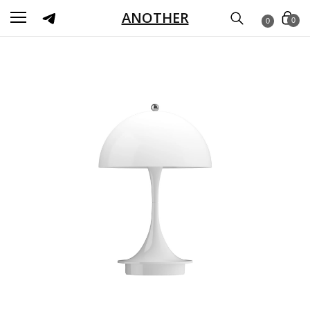
ANOTHER
0
0