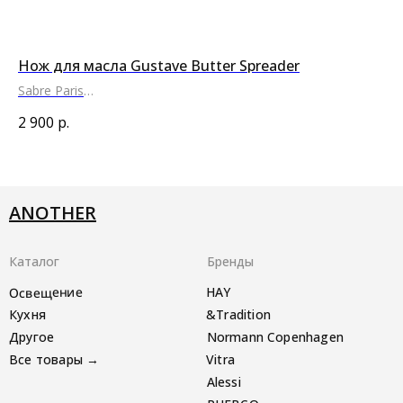
Нож для масла Gustave Butter Spreader
Че
Sabre Paris
PU
●
●
●
2 900
р.
80
ANOTHER
Каталог
Бренды
Освещение
HAY
Кухня
&Tradition
Другое
Normann Copenhagen
Все товары →
Vitra
Alessi