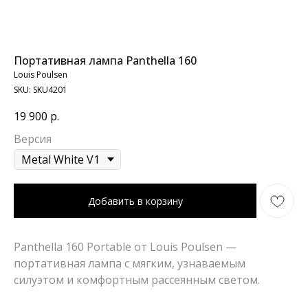
Портативная лампа Panthella 160
Louis Poulsen
SKU:
SKU4201
19 900
р.
Версия
Добавить в корзину
Panthella 160 Portable от Louis Poulsen —
портативная лампа с мягким, узнаваемым
силуэтом и комфортным рассеянным светом.