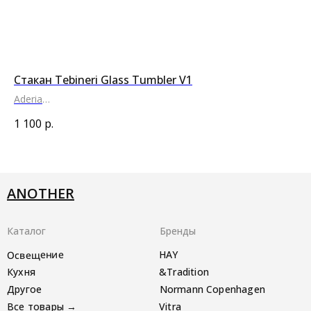
Стакан Tebineri Glass Tumbler V1
По
Aderia
and
● ● ● ●
●
1 100
р.
61
ANOTHER
Каталог
Бренды
Освещение
HAY
Кухня
&Tradition
Другое
Normann Copenhagen
Все товары →
Vitra