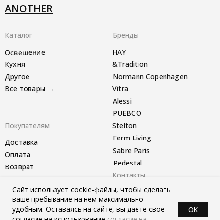
ANOTHER
Каталог
Бренды
Освещение
HAY
Кухня
&Tradition
Другое
Normann Copenhagen
Все товары →
Vitra
Alessi
PUEBCO
Покупателям
Stelton
Ferm Living
Доставка
Sabre Paris
Оплата
Pedestal
Возврат
Контакты
Другое
Сайт использует cookie-файлы, чтобы сделать
Telegram-канал
ваше пребывание на нем максимально
удобным. Оставаясь на сайте, вы даёте свое
OK
согласие на использование
согласие на
*instagram запрещён в РФ