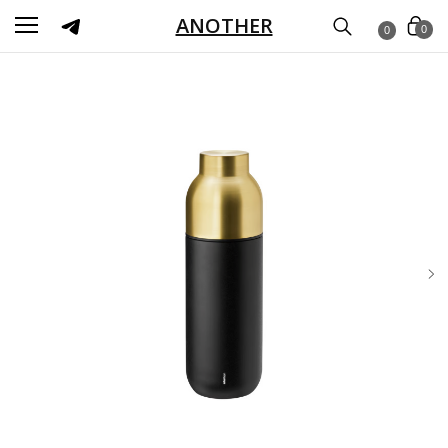
ANOTHER
0
0