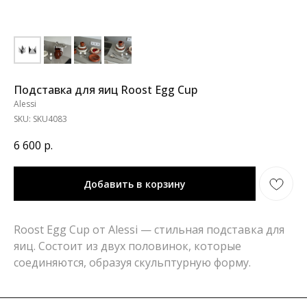
Подставка для яиц Roost Egg Cup
Alessi
SKU:
SKU4083
6 600
р.
Добавить в корзину
Roost Egg Cup от Alessi — стильная подставка для
яиц. Состоит из двух половинок, которые
соединяются, образуя скульптурную форму.