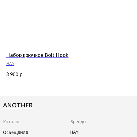
Набор крючков Bolt Hook
Ве
HAY
No
●
●
●
3 900
р.
1 
ANOTHER
Каталог
Бренды
Освещение
HAY