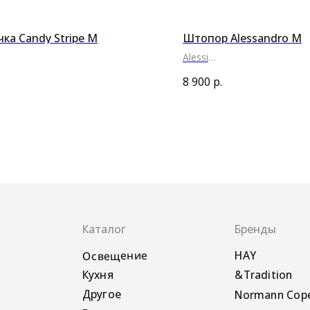
ка Candy Stripe M
Штопор Alessandro M
Alessi
●
●
8 900
р.
Каталог
Бренды
Освещение
HAY
Кухня
&Tradition
Другое
Normann Copenhagen
Все товары →
Alessi
Pedestal