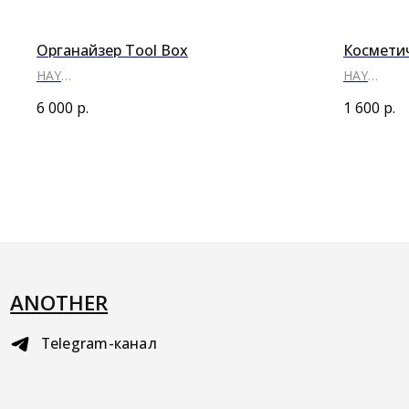
Органайзер Tool Box
Косметич
HAY
HAY
●
●
●
6 000
р.
1 600
р.
ANOTHER
Telegram-канал