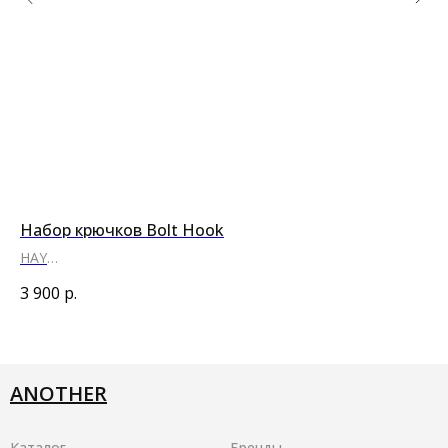
Набор крючков Bolt Hook
На
HAY
Se
●
●
●
3 900
р.
4 
ANOTHER
Каталог
Бренды