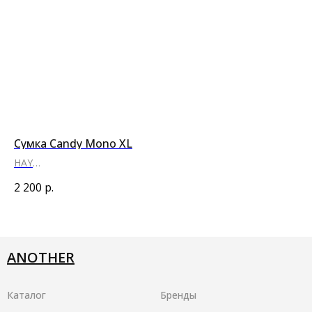
Сумка Candy Mono XL
Че
HAY
PU
●
●
●
●
2 200
р.
80
ANOTHER
Каталог
Бренды