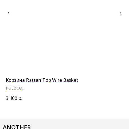
Корзина Rattan Top Wire Basket
Ко
PUEBCO
Fe
● ●
●
3 400
р.
6 
ANOTHER