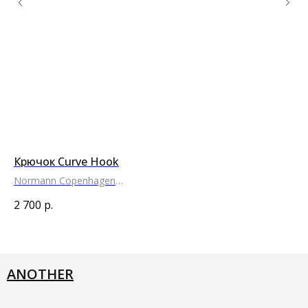
Крючок Curve Hook
Му
Normann Copenhagen
HA
●
●
●
●
●
2 700
р.
6 
ANOTHER