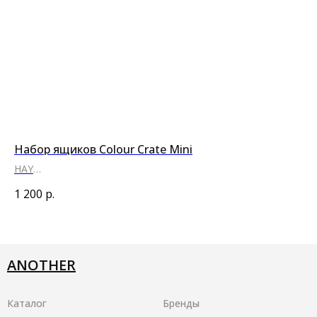
Набор ящиков Colour Crate Mini
Фо
HAY
HA
●
●
●
●
●
●
●
●
●
●
●
●
●
●
●
●
1 200
р.
2 
ANOTHER
Каталог
Бренды