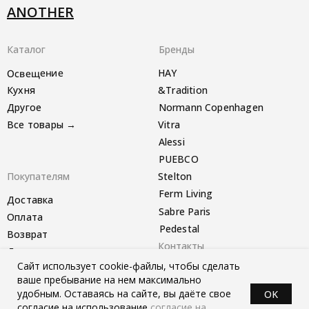
ANOTHER
Каталог
Бренды
Освещение
HAY
Кухня
&Tradition
Другое
Normann Copenhagen
Все товары →
Vitra
Alessi
PUEBCO
Покупателям
Stelton
Ferm Living
Доставка
Sabre Paris
Оплата
Pedestal
Возврат
Контакты
Другое
Сайт использует cookie-файлы, чтобы сделать
Telegram-канал
ваше пребывание на нем максимально
удобным. Оставаясь на сайте, вы даёте свое
OK
согласие на использование
согласие на
*instagram запрещён в РФ