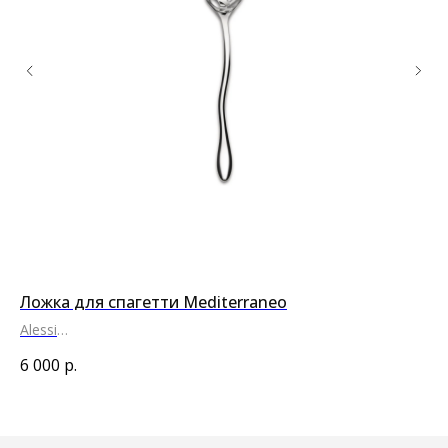
Ложка для спагетти Mediterraneo
На
Alessi
Sab
●
●
6 000
р.
10