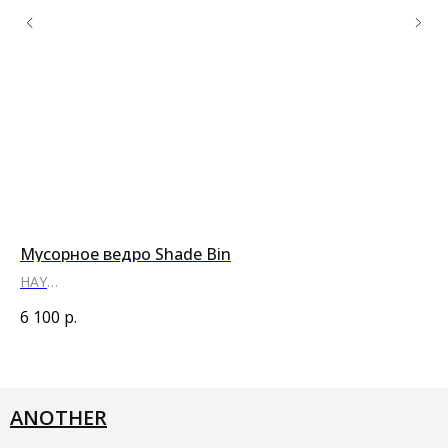
Мусорное ведро Shade Bin
Фи
HAY
Ste
●
●
●
6 100
р.
6 
ANOTHER