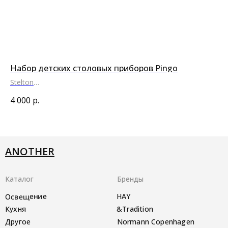
er
Набор детских столовых приборов Pingo
Су
Stelton
PU
●
●
●
4 000
р.
4 
ANOTHER
Каталог
Бренды
Освещение
HAY
Кухня
&Tradition
Другое
Normann Copenhagen