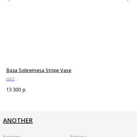
Ваза Sobremesa Stripe Vase
Шо
HAY
Ar
●
●
13 300
р.
5 
ANOTHER
Каталог
Бренды