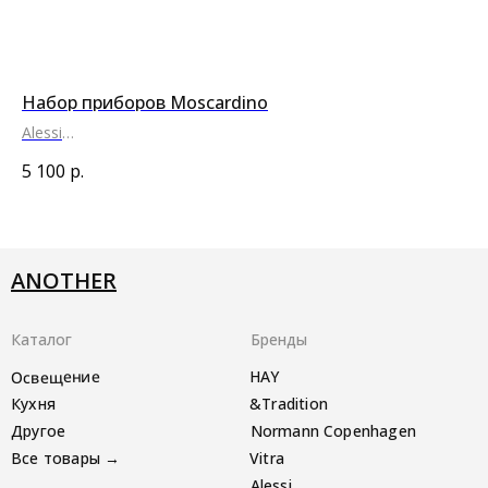
Набор приборов Moscardino
Та
Alessi
HA
●
●
●
5 100
р.
6 
ANOTHER
Каталог
Бренды
Освещение
HAY
Кухня
&Tradition
Другое
Normann Copenhagen
Все товары →
Vitra
Alessi