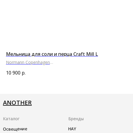
Мельница для соли и перца Craft Mill L
По
Normann Copenhagen
Pe
●
●
●
●
10 900
р.
9 
ANOTHER
Каталог
Бренды
Освещение
HAY