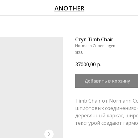
ANOTHER
Стул Timb Chair
Normann Copenhagen
SKU:
37000,00
р.
Добавить в корзину
Timb Chair от Normann C
штифтовых соединениях 
деревянный каркас, широ
текстурой создают гармо