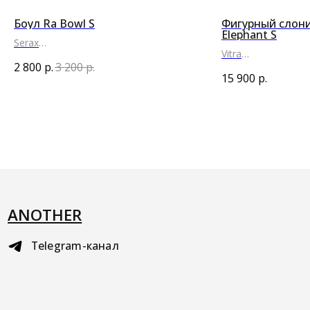
Боул Ra Bowl S
Фигурный слон
Elephant S
Serax
Vitra
●
2 800
р.
3 200
р.
●
●
15 900
р.
ANOTHER
Telegram-канал