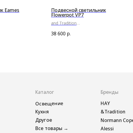
ик Eames
Подвесной светильник
Flowerpot VP7
and Tradition
●
●
●
38 600
р.
Каталог
Бренды
Освещение
HAY
Кухня
&Tradition
Другое
Normann Copenhagen
Все товары →
Alessi
Pedestal