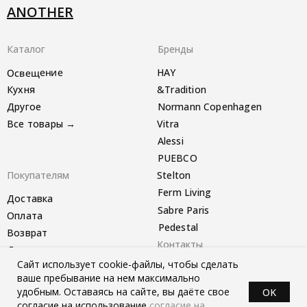
ANOTHER
Каталог
Бренды
Освещение
HAY
Кухня
&Tradition
Другое
Normann Copenhagen
Все товары →
Vitra
Alessi
PUEBCO
Покупателям
Stelton
Ferm Living
Доставка
Sabre Paris
Оплата
Pedestal
Возврат
Контакты
Другое
Сайт использует cookie-файлы, чтобы сделать
Telegram-канал
ваше пребывание на нем максимально
удобным. Оставаясь на сайте, вы даёте свое
OK
согласие на использование
согласие на
*instagram запрещён в РФ