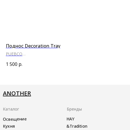
Поднос Decoration Tray
Пи
PUEBCO
No
●
●
●
1 500
р.
2 
ANOTHER
Каталог
Бренды
Освещение
HAY
Кухня
&Tradition