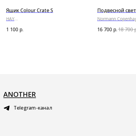
Ящик Colour Crate S
Подвесной свет
HAY
Normann Copenha
●
●
●
●
●
●
●
●
●
●
1 100
р.
16 700
р.
18 700
ANOTHER
Telegram-канал