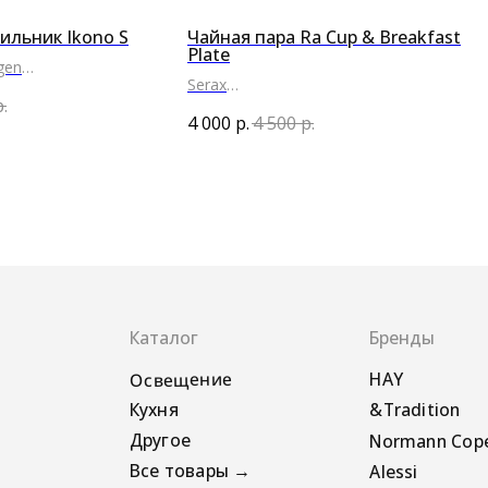
ильник Ikono S
Чайная пара Ra Cup & Breakfast
Plate
gen
Serax
р.
●
4 000
р.
4 500
р.
Каталог
Бренды
Освещение
HAY
Кухня
&Tradition
Другое
Normann Copenhagen
Все товары →
Alessi
Pedestal