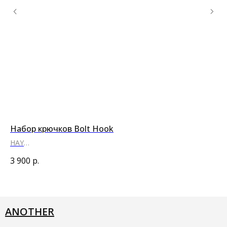
Набор крючков Bolt Hook
Ва
HAY
HA
●
●
3 900
р.
10
ANOTHER