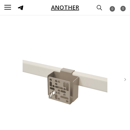
ANOTHER
0
0