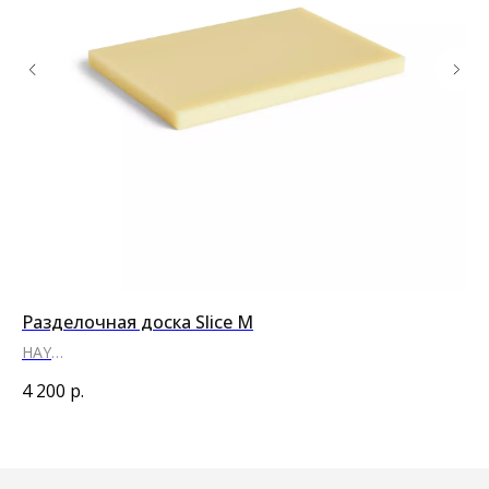
Разделочная доска Slice M
Аб
HAY
HA
●
●
●
●
●
●
4 200
р.
6 