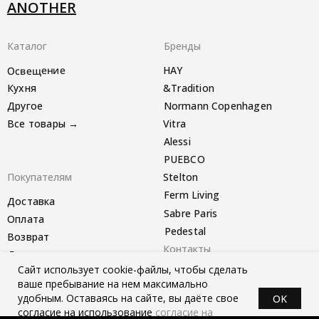
ANOTHER
Каталог
Бренды
Освещение
HAY
Кухня
&Tradition
Другое
Normann Copenhagen
Все товары →
Vitra
Alessi
PUEBCO
Покупателям
Stelton
Ferm Living
Доставка
Sabre Paris
Оплата
Pedestal
Возврат
Контакты
Другое
Сайт использует cookie-файлы, чтобы сделать
Telegram-канал
ваше пребывание на нем максимально
удобным. Оставаясь на сайте, вы даёте свое
OK
согласие на использование
согласие на
*instagram запрещён в РФ
Политика конфиденциальности