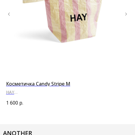
Косметичка Candy Stripe M
По
HAY
PU
●
●
● ●
1 600
р.
2 
ANOTHER