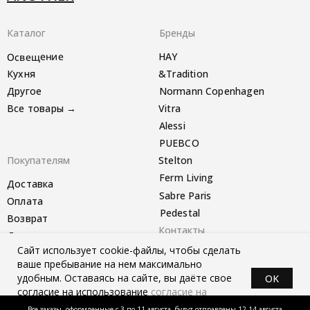
Каталог
Бренды
Освещение
HAY
Кухня
&Tradition
Другое
Normann Copenhagen
Все товары →
Vitra
Alessi
PUEBCO
Покупателям
Stelton
Ferm Living
Доставка
Sabre Paris
Оплата
Pedestal
Возврат
Контакты
Другое
Сайт использует cookie-файлы, чтобы сделать
Telegram-канал
ваше пребывание на нем максимально
удобным. Оставаясь на сайте, вы даёте свое
OK
согласие на использование
согласие на
*instagram запрещён в РФ
Политика конфиденциальности
Ⓒ 2026 Все права защищены.
использование cookie-файлов.
Все заказы, оформленные с 3 по 11 августа, будут отправлены 12-14 августа